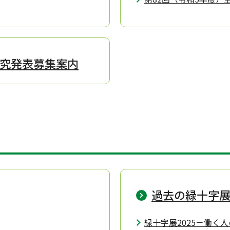
究発表募集案内
過去の緑十字
緑十字展2025－働く