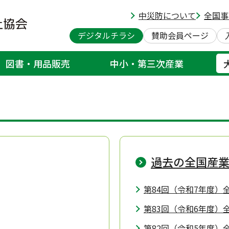
中災防について
全国事
デジタルチラシ
賛助会員ページ
図書・用品販売
中小・第三次産業
過去の全国産
第84回（令和7年度）全
第83回（令和6年度）全
第82回（令和5年度）全