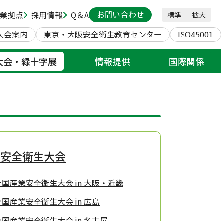
お問い合わせ
業拠点
採用情報
Q＆A
標準
拡大
入会案内
東京・大阪安全衛生教育センター
ISO45001
大会・緑十字展
情報提供
国際関係
業安全衛生大会
国産業安全衛生大会 in 大阪・近畿
国産業安全衛生大会 in 広島
国産業安全衛生大会 in 名古屋