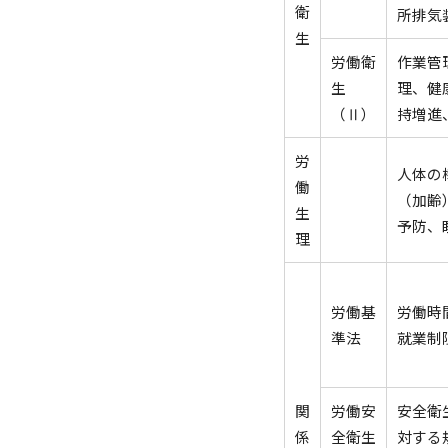
衛
所排気
生
労働衛
作業管
生
理、健
（Ⅱ）
持増進
労
人体の
働
（加齢
生
予防、
理
労働基
労働時
準法
就業制
関
労働安
安全衛
係
全衛生
対する