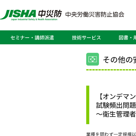
ホーム
>
中部安全衛生サービスセンター
他の安全衛生管理コース)
中部安全衛
セミナー・講師派遣
技術サービス
図書・
その他の
【オンデマン
試験頻出問
～衛生管理
業種を問わず一定規模