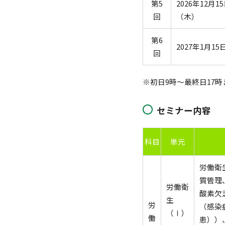
第5
2026年12月
回
（木）
第6
2027年1月1
回
※初日9時～最終日17
セミナー内容
科目
単元
労働衛
質管理
労働衛
酸素欠
生
労
（感染
（Ⅰ）
働
患））