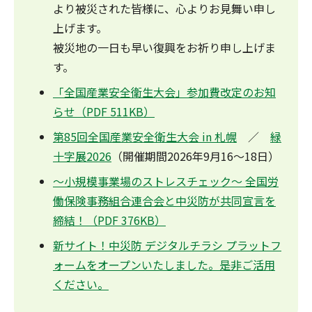
より被災された皆様に、心よりお見舞い申し
上げます。
被災地の一日も早い復興をお祈り申し上げま
す。
「全国産業安全衛生大会」参加費改定のお知
らせ（PDF 511KB）
第85回全国産業安全衛生大会 in 札幌
／
緑
十字展2026
（開催期間2026年9月16～18日）
～小規模事業場のストレスチェック～ 全国労
働保険事務組合連合会と中災防が共同宣言を
締結！（PDF 376KB）
新サイト！中災防 デジタルチラシ プラットフ
ォームをオープンいたしました。是非ご活用
ください。