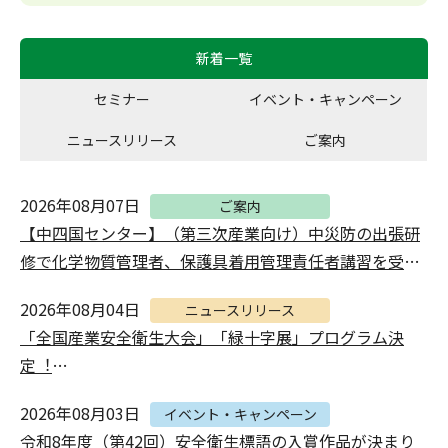
新着一覧
セミナー
イベント・キャンペーン
ニュースリリース
ご案内
2026年08月07日
ご案内
【中四国センター】（第三次産業向け）中災防の出張研
修で化学物質管理者、保護具着用管理責任者講習を受講
しませんか（PDF 416KB）
2026年08月04日
ニュースリリース
「全国産業安全衛生大会」「緑十字展」プログラム決
定︕
（令和8年9月16日～18日 in札幌）（PDF 909KB）
2026年08月03日
イベント・キャンペーン
令和8年度（第42回）安全衛生標語の入賞作品が決まり