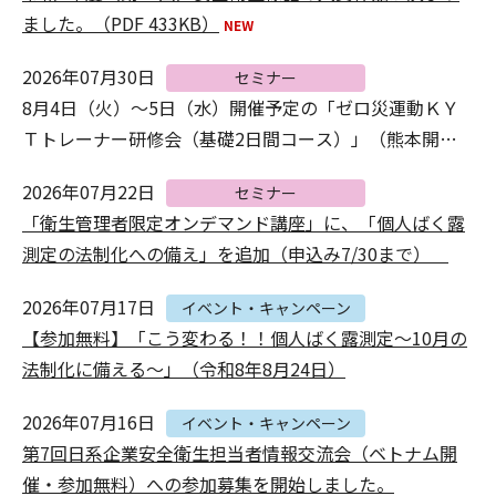
ました。（PDF 433KB）
2026年07月30日
セミナー
8月4日（火）～5日（水）開催予定の「ゼロ災運動ＫＹ
Ｔトレーナー研修会（基礎2日間コース）」（熊本開
催）につきましては、熊本県地震の被害状況をふまえて
2026年07月22日
セミナー
延期いたします（日程調整中）。
「衛生管理者限定オンデマンド講座」に、「個人ばく露
測定の法制化への備え」を追加（申込み7/30まで）
2026年07月17日
イベント・キャンペーン
【参加無料】「こう変わる！！個人ばく露測定～10月の
法制化に備える～」（令和8年8月24日）
2026年07月16日
イベント・キャンペーン
第7回日系企業安全衛生担当者情報交流会（ベトナム開
催・参加無料）への参加募集を開始しました。