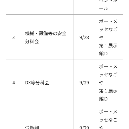
ベントホ
ール
ポートメ
ッセなご
機械・設備等の安全
3
9/28
や
分科会
第１展示
館Ｄ
ポートメ
ッセなご
4
DX等分科会
9/29
や
第１展示
館Ｄ
ポートメ
ッセなご
労働劇
9/29
や