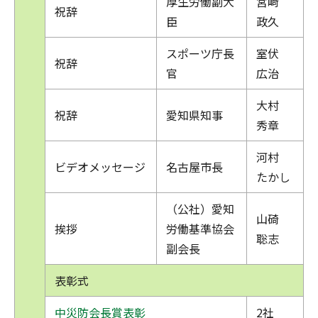
厚生労働副大
宮﨑
祝辞
臣
政久
スポーツ庁長
室伏
祝辞
官
広治
大村
祝辞
愛知県知事
秀章
河村
ビデオメッセージ
名古屋市長
たかし
（公社）愛知
山碕
挨拶
労働基準協会
聡志
副会長
表彰式
中災防会長賞表彰
2社