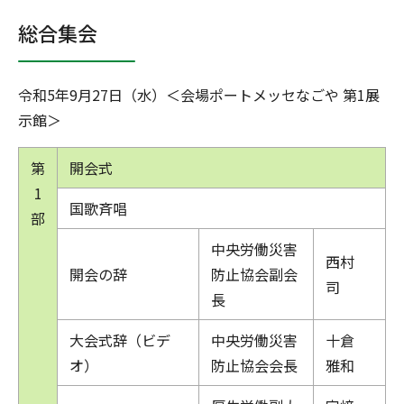
総合集会
令和5年9月27日（水）＜会場ポートメッセなごや 第1展
示館＞
第
開会式
1
国歌斉唱
部
中央労働災害
西村
開会の辞
防止協会副会
司
長
大会式辞（ビデ
中央労働災害
十倉
オ）
防止協会会長
雅和