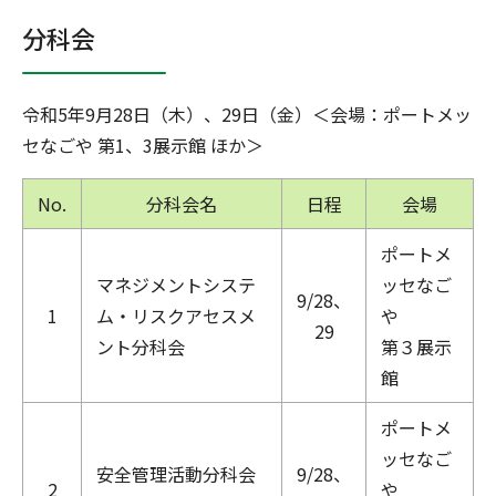
分科会
令和5年9月28日（木）、29日（金）＜会場：ポートメッ
セなごや 第1、3展示館 ほか＞
No.
分科会名
日程
会場
ポートメ
マネジメントシステ
ッセなご
9/28、
1
ム・リスクアセスメ
や
29
ント分科会
第３展示
館
ポートメ
ッセなご
安全管理活動分科会
9/28、
2
や