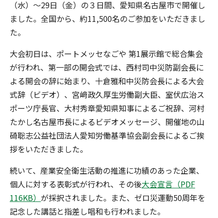
（水）～29日（金）の３日間、愛知県名古屋市で開催し
ました。全国から、約11,500名のご参加をいただきまし
た。
大会初日は、ポートメッセなごや 第1展示館で総合集会
が行われ、第一部の開会式では、西村司中災防副会長に
よる開会の辞に始まり、十倉雅和中災防会長による大会
式辞（ビデオ）、宮﨑政久厚生労働副大臣、室伏広治ス
ポーツ庁長官、大村秀章愛知県知事によるご祝辞、河村
たかし名古屋市長によるビデオメッセージ、開催地の山
碕聡志公益社団法人愛知労働基準協会副会長によるご挨
拶をいただきました。
続いて、産業安全衛生活動の推進に功績のあった企業、
個人に対する表彰式が行われ、その後
大会宣言（PDF
116KB）
が採択されました。また、ゼロ災運動50周年を
記念した講話と指差し唱和も行われました。