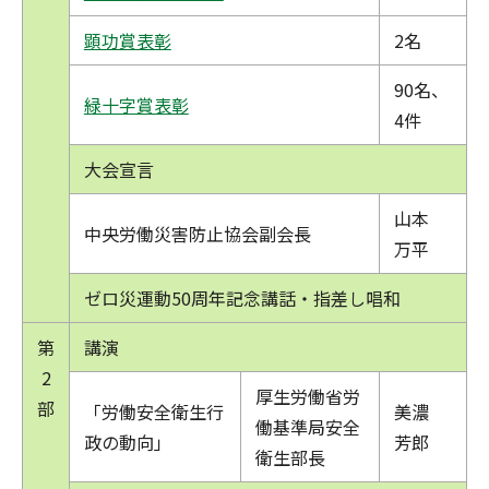
顕功賞表彰
2名
90名、
緑十字賞表彰
4件
大会宣言
山本
中央労働災害防止協会副会長
万平
ゼロ災運動50周年記念講話・指差し唱和
第
講演
2
厚生労働省労
部
「労働安全衛生行
美濃
働基準局安全
政の動向」
芳郎
衛生部長