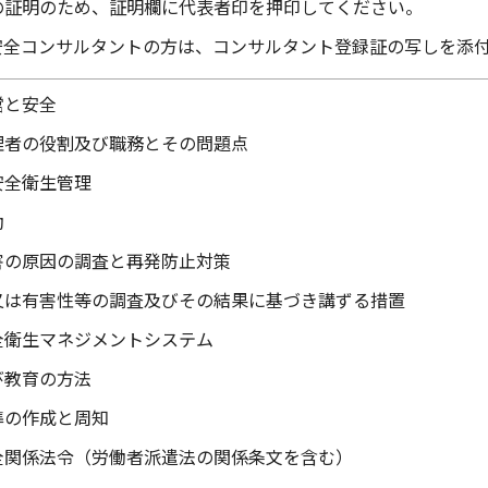
の証明のため、証明欄に代表者印を押印してください。
労働安全コンサルタントの方は、コンサルタント登録証の写しを添
営と安全
理者の役割及び職務とその問題点
安全衛生管理
動
害の原因の調査と再発防止対策
又は有害性等の調査及びその結果に基づき講ずる措置
全衛生マネジメントシステム
び教育の方法
準の作成と周知
全関係法令（労働者派遣法の関係条文を含む）