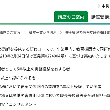
中災
講師養成講座（兼）安全管理者選
講座のご案内
講座受講
講座のご案内
講座一覧から選ぶ
安全管理者選任時研修講師養
>
>
う講師を養成する研修コースで、事業場内、教習機関等で同研
8年2月24日付け基発第0224004号）に基づき実施いたしま
理者として5年以上の実務経験を有する者
等以上と認められる者
業場において安全関係専門の業務を7年以上経験している者
業場又は労働災害防止団体において職長等教育等安全教育担当講
働安全コンサルタント