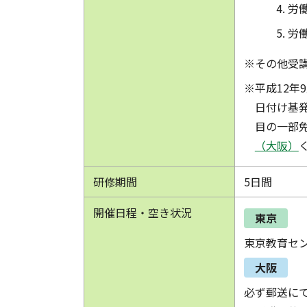
労
労
※その他受
※平成12年
日付け基
目の一部
（大阪）
研修期間
5日間
開催日程・空き状況
東京
東京教育セ
大阪
必ず郵送に