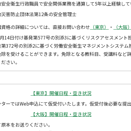
働安全衛生行政職員で安全関係業務を通算して5年以上経験して
働災害防止団体法第12条の安全管理士
講資格の詳細については、直接お問い合わせ
（東京）
・
（大阪
9月14日付け基発第577号の別添3に基づくリスクアセスメント
発第372号の別添2に基づく労働安全衛生マネジメントシステ
免除を受けることができます。免除となる教科目、受講料など
ください。
【東京】開催日程・空き状況
ンターではWeb申込にて仮受付いたします。仮受付後必要な提
【大阪】開催日程・空き状況
て原本をお送りください。