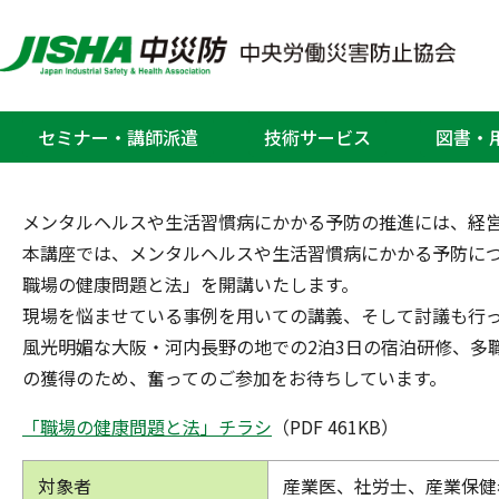
事例に学び問題解決力をつける
セミナー・講師派遣
技術サービス
図書・
ホーム
東京・大阪安全衛生教育センター
講座のご案内
>
>
メンタルヘルスや生活習慣病にかかる予防の推進には、経
本講座では、メンタルヘルスや生活習慣病にかかる予防に
職場の健康問題と法」を開講いたします。
現場を悩ませている事例を用いての講義、そして討議も行
風光明媚な大阪・河内長野の地での2泊3日の宿泊研修、多
の獲得のため、奮ってのご参加をお待ちしています。
「職場の健康問題と法」チラシ
（PDF 461KB）
対象者
産業医、社労士、産業保健