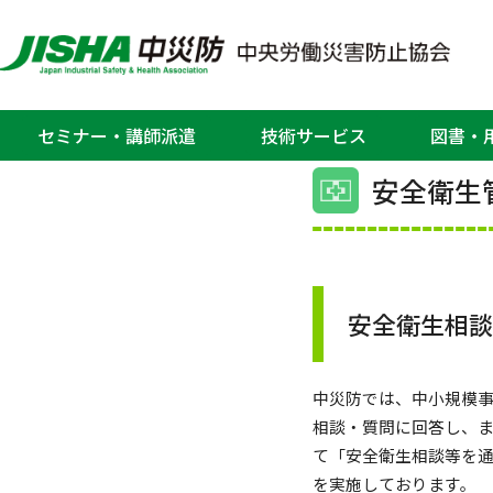
ホーム
>
中小企業支援
> 安全衛生相談会
セミナー・講師派遣
技術サービス
図書・
安全衛生
安全衛生相
中災防では、中小規模
相談・質問に回答し、
て「安全衛生相談等を
を実施しております。