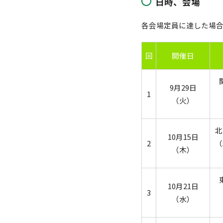
日時、会場
各会場定員に達した場
回
開催日
9月29日
1
（火）
北
10月15日
2
（
（木）
10月21日
3
（水）