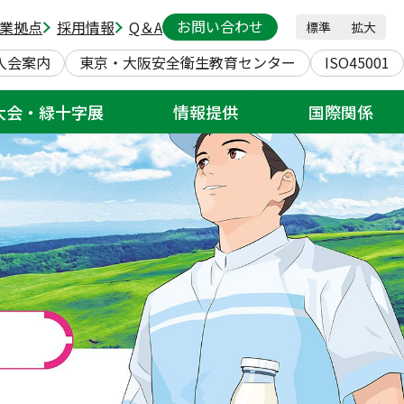
お問い合わせ
業拠点
採用情報
Q＆A
標準
拡大
入会案内
東京・大阪安全衛生教育センター
ISO45001
大会・緑十字展
情報提供
国際関係