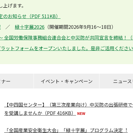
し上げます。
お知らせ（PDF 511KB）
幌
／
緑十字展2026
（開催期間2026年9月16～18日）
 全国労働保険事務組合連合会と中災防が共同宣言を締結！（PDF
 プラットフォームをオープンいたしました。是非ご活用くださ
ミナー
イベント・キャンペーン
ニュース
【中四国センター】（第三次産業向け）中災防の出張研修で
を受講しませんか（PDF 416KB）
「全国産業安全衛生大会」「緑十字展」プログラム決定︕