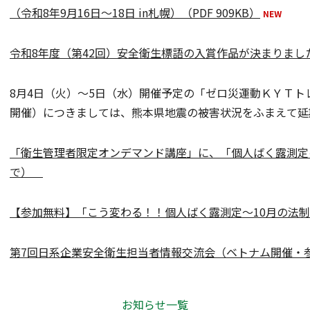
（令和8年9月16日～18日 in札幌）（PDF 909KB）
令和8年度（第42回）安全衛生標語の入賞作品が決まりました。（
8月4日（火）～5日（水）開催予定の「ゼロ災運動ＫＹＴト
開催）につきましては、熊本県地震の被害状況をふまえて延
「衛生管理者限定オンデマンド講座」に、「個人ばく露測定の
で）
【参加無料】「こう変わる！！個人ばく露測定～10月の法制
第7回日系企業安全衛生担当者情報交流会（ベトナム開催・
お知らせ一覧