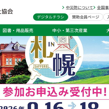
中災防について
全国事
デジタルチラシ
賛助会員ページ
図書・用品販売
中小・第三次産業