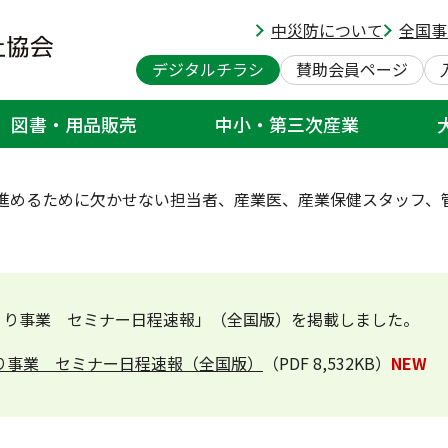
中災防について
全国事
ア/健康づくり/からだの安全
デジタルチラシ
賛助会員ページ
図書・用品販売
中小・第三次産業
スケア/健康づくり/からだの安全
進めるために欠かせない担当者、産業医、産業保健スタッフ、
くり事業 セミナー日程速報」（全国版）を掲載しました。
くり事業 セミナー日程速報（全国版）
（PDF 8,532KB）
NEW