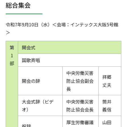
総合集会
令和7年9月10日（水）＜会場：インテックス大阪5号館
＞
第
開会式
1
国歌斉唱
部
中央労働災害
拝郷
開会の辞
防止協会副会
丈夫
長
大会式辞（ビデ
中央労働災害
筒井
オ）
防止協会会長
義信
厚生労働審議
山田
祝辞