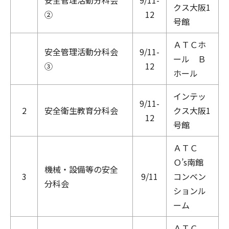
クス大阪1
②
12
号館
ＡＴＣホ
安全管理活動分科会
9/11-
ール Ｂ
③
12
ホール
インテッ
9/11-
2
安全衛生教育分科会
クス大阪1
12
号館
ＡＴＣ
Ｏ’s南館
機械・設備等の安全
3
9/11
コンベン
分科会
ションル
ーム
ＡＴＣ