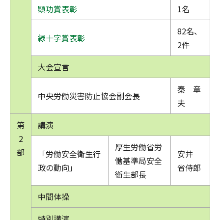
顕功賞表彰
1名
82名、
緑十字賞表彰
2件
大会宣言
秦 章
中央労働災害防止協会副会長
夫
第
講演
2
厚生労働省労
部
「労働安全衛生行
安井
働基準局安全
政の動向」
省侍郎
衛生部長
中間体操
特別講演