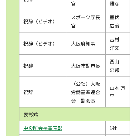
官
雅彦
スポーツ庁長
室伏
祝辞（ビデオ）
官
広治
吉村
祝辞（ビデオ）
大阪府知事
洋文
西山
祝辞
大阪市副市長
忠邦
（公社）大阪
山本 万
祝辞
労働基準連合
平
会 副会長
表彰式
中災防会長賞表彰
1社