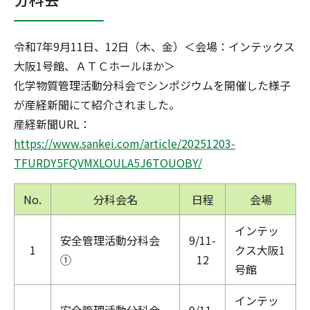
令和7年9月11日、12日（木、金）＜会場：インテックス
大阪1号館、ＡＴＣホールほか＞
化学物質管理活動分科会でシンポジウムを開催した様子
が産経新聞にて紹介されました。
産経新聞URL：
https://www.sankei.com/article/20251203-
TFURDY5FQVMXLOULA5J6TOUOBY/
No.
分科会名
日程
会場
インテッ
安全管理活動分科会
9/11-
1
クス大阪1
①
12
号館
インテッ
安全管理活動分科会
9/11-