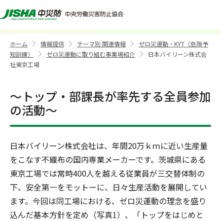
日本バイリーン株式会社東京工場
ホーム
情報提供
テーマ別 関連情報
ゼロ災運動・KYT（危険予
>
>
>
知訓練）
ゼロ災運動に取り組む事業場紹介
日本バイリーン株式会
>
>
社東京工場
～トップ・部課長が率先する全員参加
の活動～
日本バイリーン株式会社は、年間20万ｋｍに近い生産量
をこなす不織布の国内専業メーカーです。茨城県にある
東京工場では常時400人を越える従業員が三交替体制の
下、安全第一をモットーに、日々生産活動を展開してい
ます。今回は同工場における、ゼロ災運動の理念を盛り
込んだ基本方針を定め（写真1）、「トップをはじめと