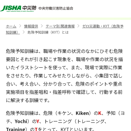
危険予知訓練（KYT）とは
ホーム
情報提供
テーマ別 関連情報
ゼロ災運動・KYT（危険予
>
>
>
知訓練）
危険予知訓練（KYT）とは
>
危険予知訓練は、職場や作業の状況のなかにひそむ危険
要因とそれが引き起こす現象を、職場や作業の状況を描
いたイラストシートを使って、また、現場で実際に作業
をさせたり、作業してみせたりしながら、小集団で話し
合い、考え合い、分かり合って、危険のポイントや重点
実施項目を指差唱和・指差呼称で確認して、行動する前
に解決する訓練です。
危険予知訓練は、危険（キケン、
Kiken
）の
K
、予知（ヨ
チ、
Yochi
）の
Y
、トレーニング（トレーニング、
Training
）の
T
をとって、KYTといいます。