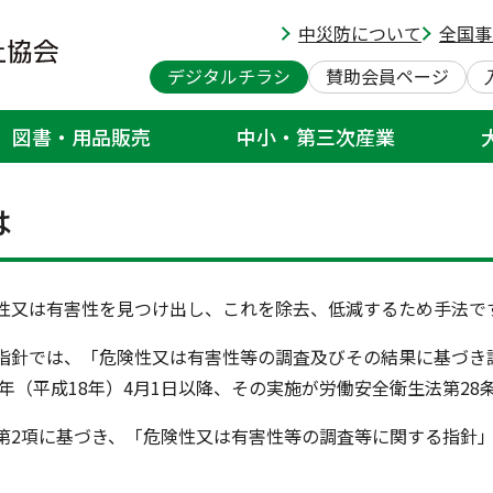
中災防について
全国事
デジタルチラシ
賛助会員ページ
図書・用品販売
中小・第三次産業
リスクアセスメント
は
性又は有害性を見つけ出し、これを除去、低減するため手法で
指針では、「危険性又は有害性等の調査及びその結果に基づき
6年（平成18年）4月1日以降、その実施が労働安全衛生法第28
第2項に基づき、「危険性又は有害性等の調査等に関する指針