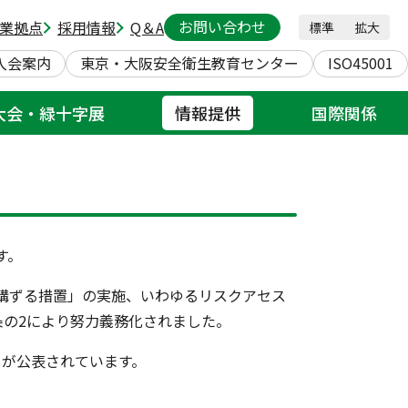
お問い合わせ
業拠点
採用情報
Q＆A
標準
拡大
入会案内
東京・大阪安全衛生教育センター
ISO45001
大会・緑十字展
情報提供
国際関係
す。
講ずる措置」の実施、いわゆるリスクアセス
条の2により努力義務化されました。
」が公表されています。