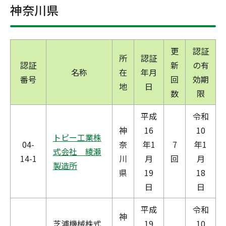
神奈川県
更
認証
所
認証
認証
新
の有
名称
在
年月
番号
回
効期
地
日
数
限
平成
令和
神
16
10
トピー工業株
04-
奈
年1
7
年1
式会社 綾瀬
14-1
川
月
回
月
製造所
県
19
18
日
日
平成
令和
神
芝浦機械株式
19
10