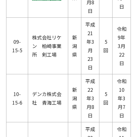
月8
日
日
平成
令和
21
株式会社リケ
新
9年
09-
年3
5
ン 柏崎事業
潟
3月
15-5
月
回
所 剣工場
県
22
23
日
日
平成
令和
新
22
10
10-
デンカ株式会
5
潟
年3
年3
15-6
社 青海工場
回
県
月8
月7
日
日
平成
令和