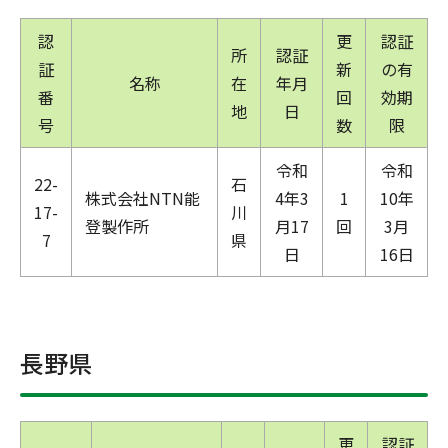
認
更
認証
所
認証
証
新
の有
名称
在
年月
番
回
効期
地
日
号
数
限
令和
令和
22-
石
株式会社NTN能
4年3
1
10年
17-
川
登製作所
月17
回
3月
7
県
日
16日
長野県
更
認証