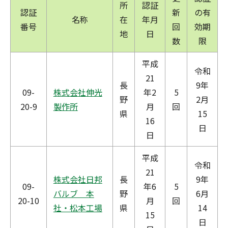
所
認証
認証
新
の有
名称
在
年月
番号
回
効期
地
日
数
限
平成
令和
21
長
9年
09-
株式会社伸光
年2
5
野
2月
20-9
製作所
月
回
県
15
16
日
日
平成
令和
21
株式会社日邦
長
9年
09-
年6
5
バルブ 本
野
6月
20-10
月
回
社・松本工場
県
14
15
日