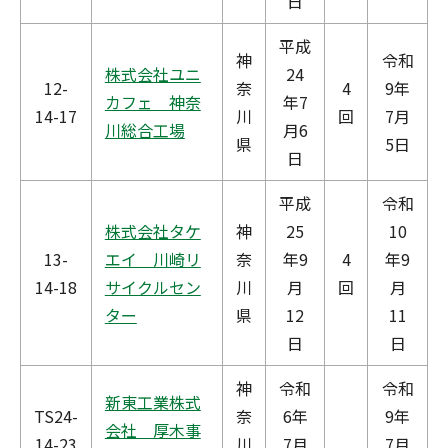
日
平成
神
令和
株式会社ユニ
24
12-
奈
4
9年
カフェ 神奈
年7
14-17
川
回
7月
川総合工場
月6
県
5日
日
平成
令和
株式会社タケ
神
25
10
13-
エイ 川崎リ
奈
年9
4
年9
14-18
サイクルセン
川
月
回
月
ター
県
12
11
日
日
神
令和
令和
新東工業株式
TS24-
奈
6年
9年
会社 厚木事
14-23
川
7月
7月