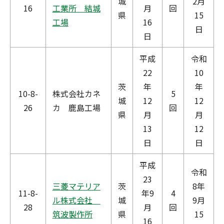
城
2月
16
工業所 結城
月
回
県
15
工場
16
日
日
平成
令和
22
10
茨
年
年
10-8-
株式会社カネ
5
城
12
12
26
カ 鹿島工場
回
県
月
月
13
12
日
日
平成
令和
23
三菱マテリア
茨
8年
11-8-
年9
4
ル株式会社
城
9月
28
月
回
筑波製作所
県
15
16