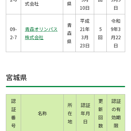
式会社
県
10日
日
平成
令和
青
09-
青森オリンパス
21年
5
9年3
森
2-7
株式会社
3月
回
月22
県
23日
日
宮城県
認
更
認証
所
認証
証
新
の有
名称
在
年月
番
回
効期
地
日
号
数
限