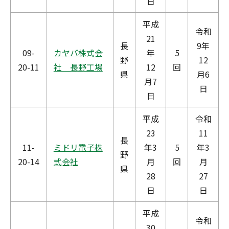
日
平成
令和
21
長
9年
09-
カヤバ株式会
年
5
野
12
20-11
社 長野工場
12
回
県
月6
月7
日
日
平成
令和
23
11
長
11-
ミドリ電子株
年3
5
年3
野
20-14
式会社
月
回
月
県
28
27
日
日
平成
令和
30