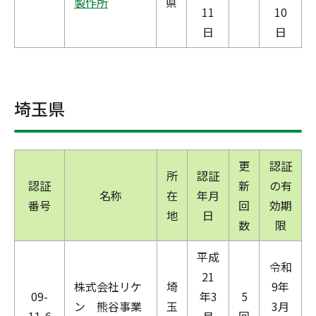
製作所
県
11
10
日
日
埼玉県
更
認証
所
認証
認証
新
の有
名称
在
年月
番号
回
効期
地
日
数
限
平成
令和
21
株式会社リケ
埼
9年
09-
年3
5
ン 熊谷事業
玉
3月