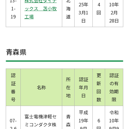
13-
株式会社ダイナ
北
25年
4
10年
1-
ックス 苫小牧
海
3月1
回
2月
19
工場
道
日
28日
青森県
認
更
認証
所
認証
証
新
の有
名称
在
年月
番
回
効期
地
日
号
数
限
平成
令和
富士電機津軽セ
青
07-
19年
6
10年
ミコンダクタ株
森
2-6
9月
回
9月9