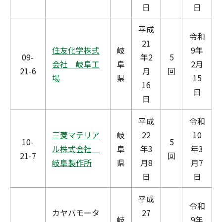
日
日
平成
令和
21
住友化学株式
岐
9年
09-
年2
5
会社 岐阜工
阜
2月
21-6
月
回
場
県
15
16
日
日
平成
令和
三菱マテリア
岐
22
10
10-
5
ル株式会社
阜
年3
年3
21-7
回
岐阜製作所
県
月8
月7
日
日
平成
令和
カヤバモータ
27
岐
9年