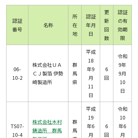
更
認証
所
認証
認証
新
の有
名称
在
年月
番号
回
効期
地
日
数
限
平成
令和
18
株式会社ＵＡ
群
9年
06-
年9
6
ＣＪ製箔 伊勢
馬
9月
10-2
月
回
崎製造所
県
10
11
日
日
平成
令和
19
10
株式会社木村
群
TS07-
年6
6
年6
鋳造所 群馬
馬
10-4
月
回
月