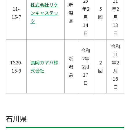
23
11
株式会社リケ
新
11-
年2
5
年2
ンキャステッ
潟
15-7
月
回
月
ク
県
14
13
日
日
令和
令和
11
新
2年
TS20-
長岡カヤバ株
2
年2
潟
2月
15-9
式会社
回
月
県
17
16
日
日
石川県