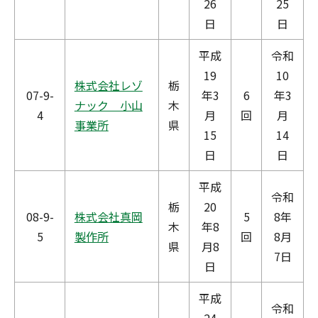
26
25
日
日
平成
令和
19
10
株式会社レゾ
栃
07-9-
年3
6
年3
ナック 小山
木
4
月
回
月
事業所
県
15
14
日
日
平成
令和
栃
20
08-9-
株式会社真岡
5
8年
木
年8
5
製作所
回
8月
県
月8
7日
日
平成
令和