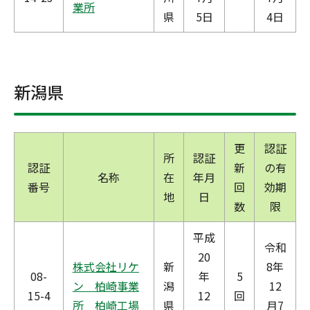
業所
県
5日
4日
新潟県
更
認証
所
認証
認証
新
の有
名称
在
年月
番号
回
効期
地
日
数
限
平成
令和
20
株式会社リケ
新
8年
08-
年
5
ン 柏崎事業
潟
12
15-4
12
回
所 柏崎工場
県
月7