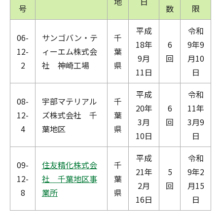
地
日
号
数
限
平成
令和
06-
サンゴバン・テ
千
18年
6
9年9
12-
ィーエム株式会
葉
9月
回
月10
2
社 神崎工場
県
11日
日
平成
令和
08-
宇部マテリアル
千
20年
6
11年
12-
ズ株式会社 千
葉
3月
回
3月9
4
葉地区
県
10日
日
平成
令和
09-
住友精化株式会
千
21年
5
9年2
12-
社 千葉地区事
葉
2月
回
月15
8
業所
県
16日
日