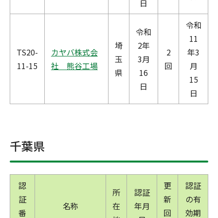
日
令和
令和
11
埼
2年
TS20-
カヤバ株式会
2
年3
玉
3月
11-15
社 熊谷工場
回
月
県
16
15
日
日
千葉県
認
更
認証
所
認証
証
新
の有
名称
在
年月
番
回
効期