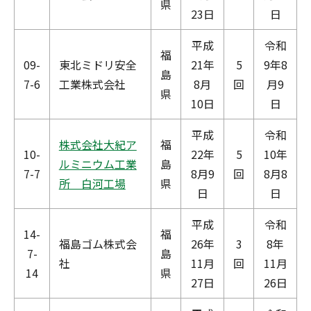
県
23日
日
平成
令和
福
09-
東北ミドリ安全
21年
5
9年8
島
7-6
工業株式会社
8月
回
月9
県
10日
日
平成
令和
株式会社大紀ア
福
10-
22年
5
10年
ルミニウム工業
島
7-7
8月9
回
8月8
所 白河工場
県
日
日
平成
令和
14-
福
福島ゴム株式会
26年
3
8年
7-
島
社
11月
回
11月
14
県
27日
26日