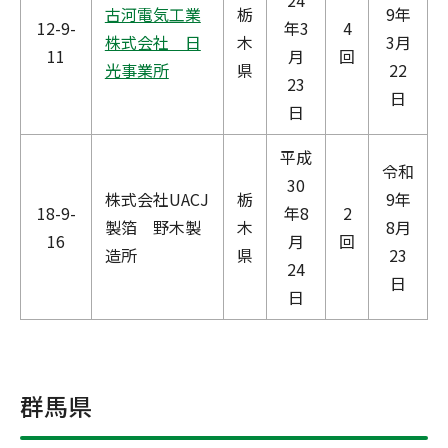
24
古河電気工業
栃
9年
12-9-
年3
4
株式会社 日
木
3月
11
月
回
光事業所
県
22
23
日
日
平成
令和
30
株式会社UACJ
栃
9年
18-9-
年8
2
製箔 野木製
木
8月
16
月
回
造所
県
23
24
日
日
群馬県