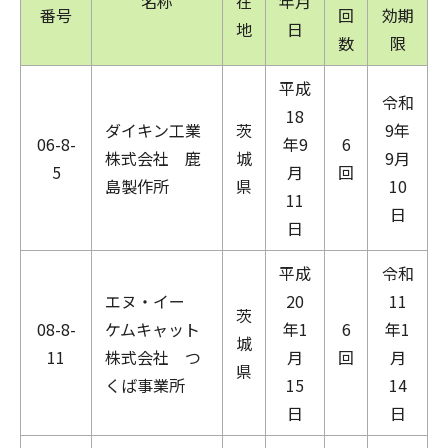
名称
在
年月
番号
回
効期
地
日
数
限
平成
令和
18
ダイキン工業
茨
9年
06-8-
年9
6
株式会社 鹿
城
9月
5
月
回
島製作所
県
10
11
日
日
平成
令和
エヌ・イー
20
11
茨
08-8-
ケムキャット
年1
6
年1
城
11
株式会社 つ
月
回
月
県
くば事業所
15
14
日
日