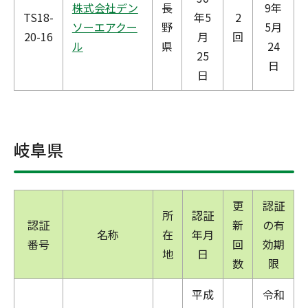
株式会社デン
長
9年
TS18-
年5
2
ソーエアクー
野
5月
20-16
月
回
ル
県
24
25
日
日
岐阜県
更
認証
所
認証
認証
新
の有
名称
在
年月
番号
回
効期
地
日
数
限
平成
令和