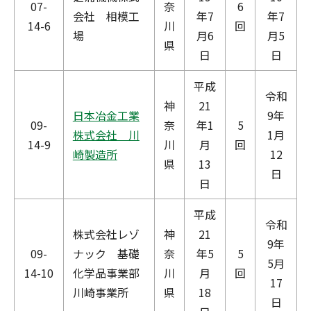
07-
奈
6
会社 相模工
年7
年7
14-6
川
回
場
月6
月5
県
日
日
平成
令和
神
21
日本冶金工業
9年
09-
奈
年1
5
株式会社 川
1月
14-9
川
月
回
崎製造所
12
県
13
日
日
平成
令和
株式会社レゾ
神
21
9年
09-
ナック 基礎
奈
年5
5
5月
14-10
化学品事業部
川
月
回
17
川崎事業所
県
18
日