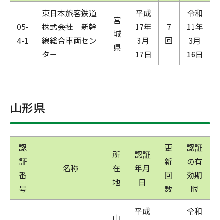
東日本旅客鉄道
平成
令和
宮
05-
株式会社 新幹
17年
7
11年
城
4-1
線総合車両セン
3月
回
3月
県
ター
17日
16日
山形県
認
更
認証
所
認証
証
新
の有
名称
在
年月
番
回
効期
地
日
号
数
限
平成
令和
山