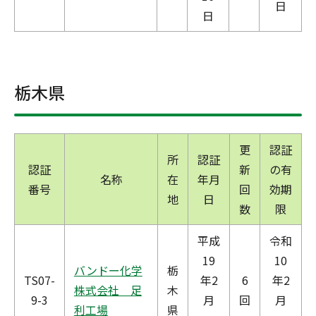
日
日
栃木県
更
認証
所
認証
認証
新
の有
名称
在
年月
番号
回
効期
地
日
数
限
平成
令和
19
10
バンドー化学
栃
TS07-
年2
6
年2
株式会社 足
木
9-3
月
回
月
利工場
県