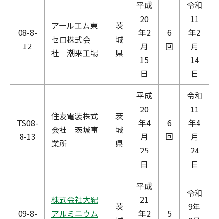
平成
令和
20
11
アールエム東
茨
08-8-
年2
6
年2
セロ株式会
城
12
月
回
月
社 潮来工場
県
15
14
日
日
平成
令和
20
11
住友電装株式
茨
TS08-
年4
6
年4
会社 茨城事
城
8-13
月
回
月
業所
県
25
24
日
日
平成
令和
株式会社大紀
21
茨
9年
09-8-
アルミニウム
年2
5