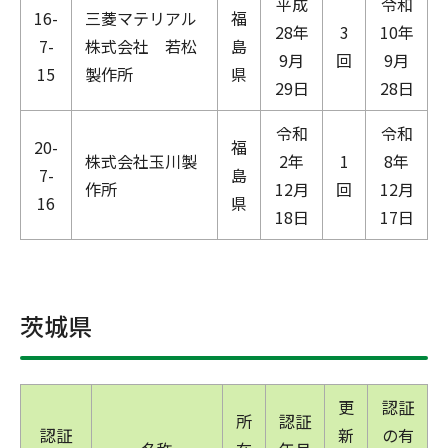
平成
令和
16-
三菱マテリアル
福
28年
3
10年
7-
株式会社 若松
島
9月
回
9月
15
製作所
県
29日
28日
令和
令和
20-
福
株式会社玉川製
2年
1
8年
7-
島
作所
12月
回
12月
16
県
18日
17日
茨城県
更
認証
所
認証
認証
新
の有