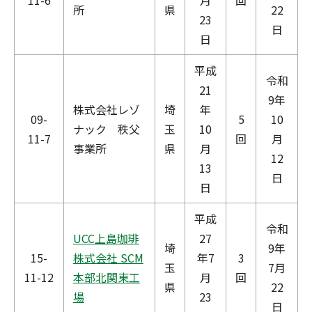
11-6
月
回
所
県
22
23
日
日
平成
令和
21
9年
株式会社レゾ
埼
年
09-
5
10
ナック 秩父
玉
10
11-7
回
月
事業所
県
月
12
13
日
日
平成
令和
UCC上島珈琲
27
埼
9年
15-
株式会社 SCM
年7
3
玉
7月
11-12
本部北関東工
月
回
県
22
場
23
日