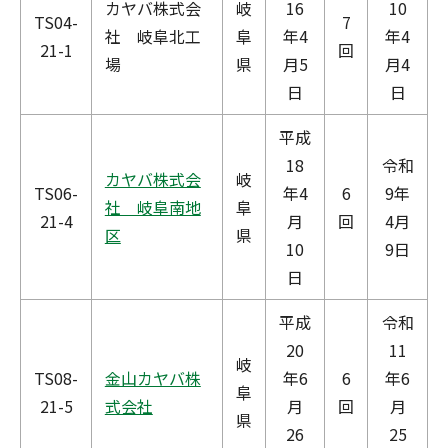
カヤバ株式会
岐
16
10
TS04-
7
社 岐阜北工
阜
年4
年4
21-1
回
場
県
月5
月4
日
日
平成
18
令和
カヤバ株式会
岐
TS06-
年4
6
9年
社 岐阜南地
阜
21-4
月
回
4月
区
県
10
9日
日
平成
令和
20
11
岐
TS08-
金山カヤバ株
年6
6
年6
阜
21-5
式会社
月
回
月
県
26
25