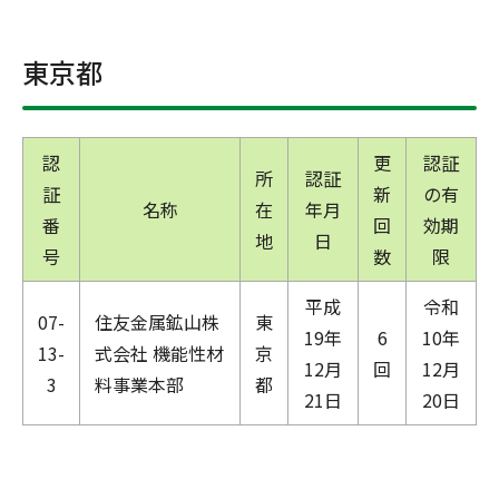
東京都
認
更
認証
所
認証
証
新
の有
名称
在
年月
番
回
効期
地
日
号
数
限
平成
令和
07-
住友金属鉱山株
東
19年
6
10年
13-
式会社 機能性材
京
12月
回
12月
3
料事業本部
都
21日
20日