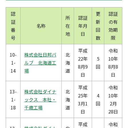
認
更
認証
所
認証
証
新
の有
名称
在
年月
番
回
効期
地
日
号
数
限
平成
令和
10-
株式会社日邦バ
北
22年
5
10年
1-
ルブ 北海道工
海
8月9
回
8月8
14
場
道
日
日
平成
令和
13-
株式会社ダイナ
北
25年
4
10年
1-
ックス 本社・
海
3月1
回
2月
18
千歳工場
道
日
28日
平成
令和