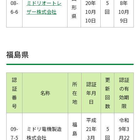
08-
ミドリオートレ
20年
5
8年
形
6-6
ザー株式会社
10月
回
10月
県
10日
9日
福島県
認
更
認証
所
認証
証
新
の有
名称
在
年月
番
回
効期
地
日
号
数
限
平成
令和
福
09-
ミドリ電機製造
21年
5
9年3
島
7-5
株式会社
3月
回
月22