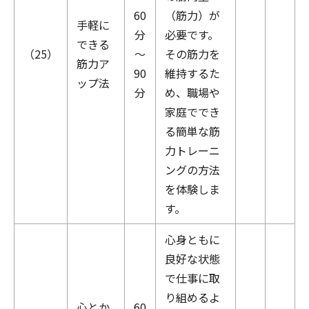
60
（筋力）が
手軽に
分
必要です。
できる
（25）
～
その筋力を
筋力ア
90
維持するた
ップ法
分
め、職場や
家庭ででき
る簡単な筋
力トレーニ
ングの方法
を体験しま
す。
心身ともに
良好な状態
で仕事に取
り組めるよ
心とか
60