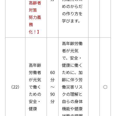
高齢者
めのからだ
対策
の作り方を
努力義
学びます。
務
化！】
高年齢労働
者が元気
で、安全・
高年齢
健康に働く
労働者
60
ために、加
が元気
分
齢に伴う労
（22）
で働く
～
働災害リス
○
ための
90
クの理解と
安全・
分
自らの身体
健康
機能や健康
状態の把握