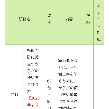
ン
ラ
時
詳
研修名
内容
イ
間
細
ン
対
応
転倒予
防に役
筋力低下な
立つか
どによる転
らだの
倒災害を防
使い方
60
ぐために、
と作り
分
からだの使
方
（21）
～
い方や簡単
【2026
90
にできる筋
年より
分
力維持のた