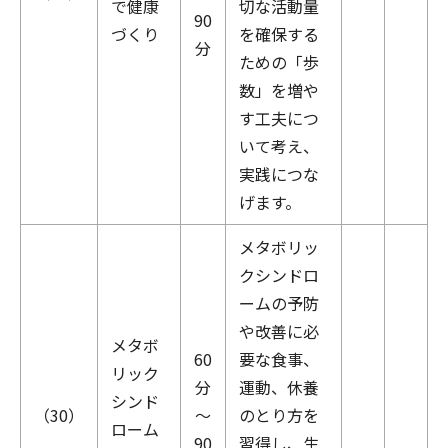
で健康
切な活動量
90
づくり
を確保する
分
ための「歩
数」を増や
す工夫につ
いて考え、
実践につな
げます。
メタボリッ
クシンドロ
ームの予防
や改善に必
メタボ
60
要な食事、
リック
分
運動、休養
シンド
（30）
～
のとり方を
ローム
90
習得し、生