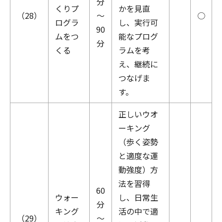
分
くりプ
かを見直
（28）
～
○
ログラ
し、実行可
90
ムをつ
能なプログ
分
くる
ラムを考
え、継続に
つなげま
す。
正しいウオ
ーキング
（歩く姿勢
と適度な運
動強度）方
法を習得
60
ウォー
し、日常生
分
キング
活の中で適
（29）
～