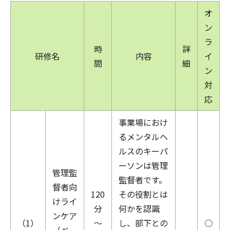
オ
ン
ラ
時
詳
研修名
内容
イ
間
細
ン
対
応
事業場におけ
るメンタルヘ
ルスのキーパ
ーソンは管理
管理監
監督者です。
督者向
120
その役割とは
けライ
分
何かを認識
ンケア
（1）
～
し、部下との
○