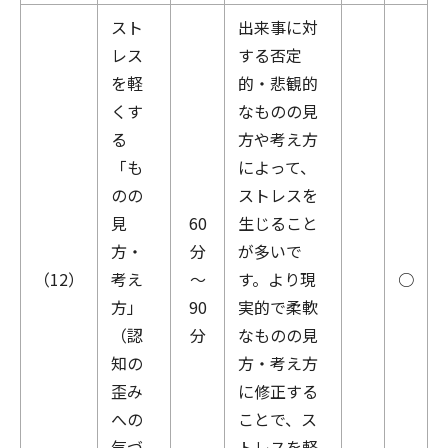
スト
出来事に対
レス
する否定
を軽
的・悲観的
くす
なものの見
る
方や考え方
「も
によって、
のの
ストレスを
見
60
生じること
方・
分
が多いで
（12）
考え
～
す。より現
○
方」
90
実的で柔軟
（認
分
なものの見
知の
方・考え方
歪み
に修正する
への
ことで、ス
気づ
トレスを軽