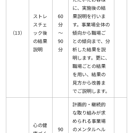
に、実施後の結
ストレ
60
果説明を行いま
スチェ
分
す。事業場全体の
（13）
ック後
～
傾向から職場ご
の結果
90
との傾向まで、分
説明
分
析した結果を説
明します。更に、
職場ごとの結果
を用い、結果の
見方から改善ま
でご説明します。
計画的・継続的
な取り組みが求
められる事業場
心の健
90
のメンタルヘル