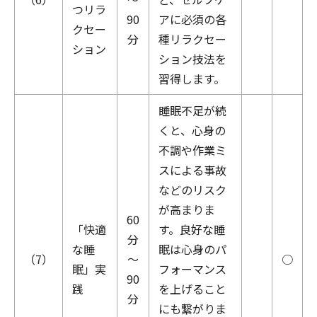
つリラ
90
アに必須の各
クセー
分
種リラクセー
ション
ション技法を
習得します。
睡眠不足が続
くと、心身の
不調や作業ミ
スによる事故
などのリスク
が高まりま
60
「快適
す。良好な睡
分
な睡
眠は心身のパ
（7）
～
○
眠」実
フォーマンス
90
践
を上げること
分
にも繋がりま