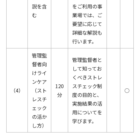
説を含
をご利用の事
む
業場では、ご
要望に応じて
詳細な解説も
行います。
管理監
管理監督者と
督者向
して知ってお
けライ
くべきストレ
ンケア
120
スチェック制
（4）
（スト
○
分
度の目的と、
レスチ
実施結果の活
ェック
用についてを
の活か
学びます。
し方）