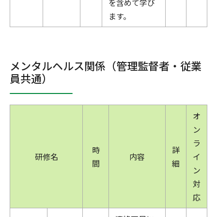
を含めて学び
ます。
メンタルヘルス関係（管理監督者・従業
員共通）
オ
ン
ラ
時
詳
研修名
内容
イ
間
細
ン
対
応