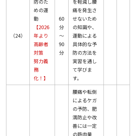
防のた
を軽減し腰
めの運
痛を発生さ
動
60
せないため
【2026
分
の知識や、
（24）
年より
～
運動による
高齢者
90
具体的な予
対策
分
防の方法を
努力義
実習を通し
務
て学びま
化！】
す。
腰痛や転倒
によるケガ
の予防、肥
満防止や改
善には一定
の筋肉量