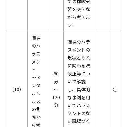
ての体験実
習を交えな
がら考えま
す。
職場
職場のハラ
のハ
スメントの
ラス
現状とそれ
メン
に関わる法
ト
60
改正等につ
～メ
分
いて解説
ンタ
（10）
～
し、具体的
○
ルヘ
120
な事例を用
ルス
分
いてハラス
の側
メントのな
面か
い職場づく
ら考