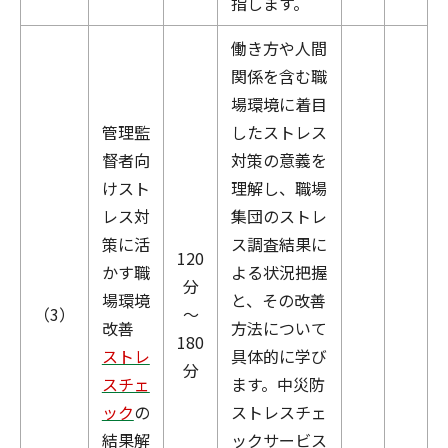
指します。
働き方や人間
関係を含む職
場環境に着目
管理監
したストレス
督者向
対策の意義を
けスト
理解し、職場
レス対
集団のストレ
策に活
ス調査結果に
120
かす職
よる状況把握
分
場環境
と、その改善
（3）
～
改善
方法について
180
ストレ
具体的に学び
分
スチェ
ます。中災防
ック
の
ストレスチェ
結果解
ックサービス