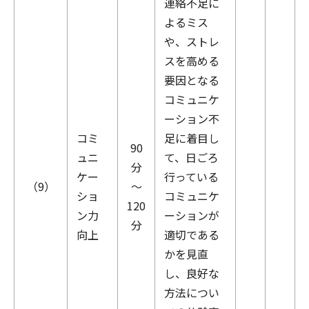
連絡不足に
よるミス
や、ストレ
スを高める
要因となる
コミュニケ
ーション不
コミ
足に着目し
90
ュニ
て、日ごろ
分
ケー
行っている
（9）
～
ショ
コミュニケ
120
ン力
ーションが
分
向上
適切である
かを見直
し、良好な
方法につい