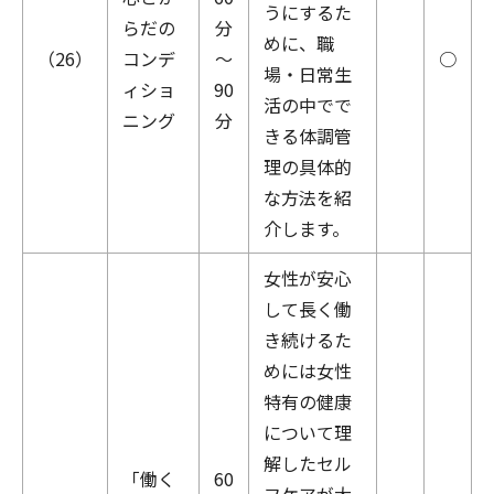
うにするた
らだの
分
めに、職
（26）
コンデ
～
○
場・日常生
ィショ
90
活の中でで
ニング
分
きる体調管
理の具体的
な方法を紹
介します。
女性が安心
して長く働
き続けるた
めには女性
特有の健康
について理
解したセル
「働く
60