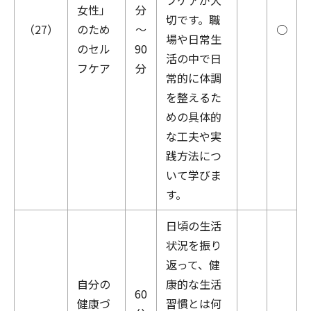
フケアが大
女性」
分
切です。職
（27）
のため
～
○
場や日常生
のセル
90
活の中で日
フケア
分
常的に体調
を整えるた
めの具体的
な工夫や実
践方法につ
いて学びま
す。
日頃の生活
状況を振り
返って、健
自分の
康的な生活
60
健康づ
習慣とは何