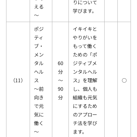
りについて
える
学びます。
～
ポジ
イキイキと
ティ
やりがいを
ブ・
もって働く
メン
ための「ポ
タル
60
ジティブメ
ヘル
分
ンタルヘル
（11）
ス
～
ス」を理解
○
～前
90
し、個人も
向き
分
組織も元気
で元
にするため
気に
のアプロー
働く
チ法を学び
～
ます。