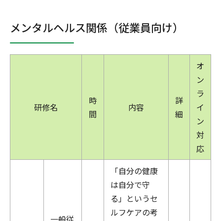
メンタルヘルス関係（従業員向け）
オ
ン
ラ
時
詳
研修名
内容
イ
間
細
ン
対
応
「自分の健康
は自分で守
る」というセ
ルフケアの考
一般従