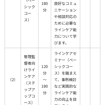
（ベー
180
良好なコミュ
シック
分
ニケーション
コー
や相談対応の
ス）
ために必要な
ラインケア能
力について学
びます。
ラインケアセ
管理監
ミナー（ベー
督者向
120
シックコー
けライ
分
ス）を踏まえ
ンケア
（2）
～
て、事例検討
（ステ
180
など実践的な
ップア
分
ラインケア能
ップコ
力の向上を目
ース）