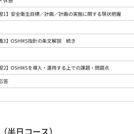
・休憩
習1】安全衛生目標／計画／計画の実施に関する現状把握
義3】OSHMS指針の条文解説 続き
習2】OSHMSを導入・運用する上での課題・問題点
応答
修会（半日コース）