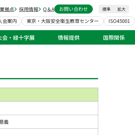
お問い合わせ
業拠点
採用情報
Q＆A
標準
拡大
 カリキュラム例
入会案内
東京・大阪安全衛生教育センター
ISO45001
大会・緑十字展
情報提供
国際関係
オリジナル研修）
OSHMS／リスクアセスメント
>
意義