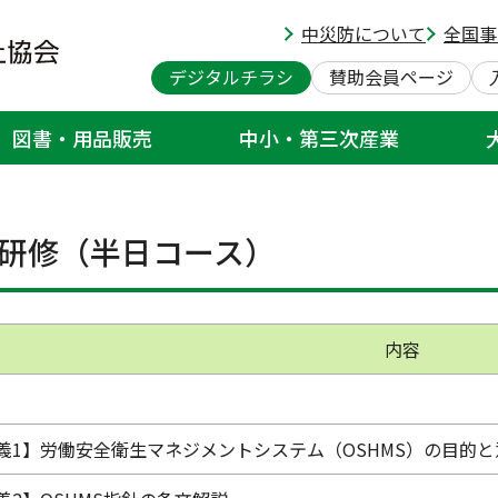
中災防について
全国事
／リスクアセスメントオリジナル研修
デジタルチラシ
賛助会員ページ
図書・用品販売
中小・第三次産業
安全衛生教育、講演）
OSHMS／リスクアセスメント出張研修（
>
入研修（半日コース）
内容
義1】労働安全衛生マネジメントシステム（OSHMS）の目的と