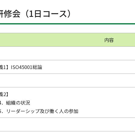
5100研修会（1日コース）
内容
1】ISO45001総論
義2】
4．組織の状況
5．リーダーシップ及び働く人の参加