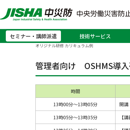
OSHMS
セミナー・講師派遣
技術サービス
ホーム
セミナー・講師派遣
講師の派遣（
>
>
オリジナル研修 カリキュラム例
管理者向け OSHMS導
時間
13時00分～13時05分
開講
13時05分～13時35分
【講