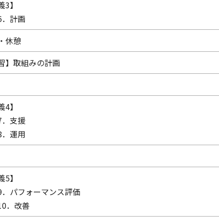
義3】
6．計画
・休憩
習】取組みの計画
義4】
7．支援
8．運用
義5】
9．パフォーマンス評価
10．改善