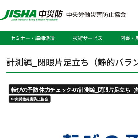
転びの予防
セミナー・講師派遣
技術サービス
図書・
ホーム
安全衛生関連動画
転びの予防
計測編_閉眼片
>
>
>
計測編_閉眼片足立ち（静的バラ