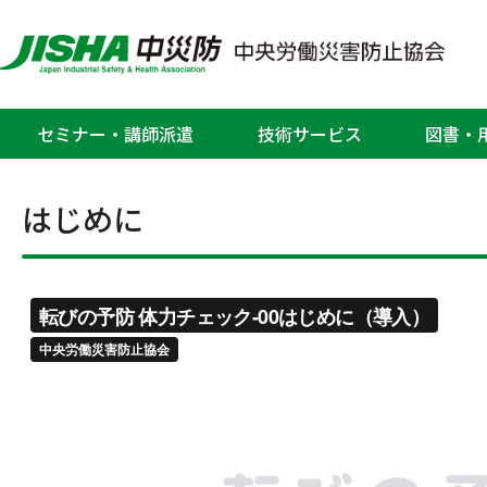
転びの予防
セミナー・講師派遣
技術サービス
図書・
ホーム
安全衛生関連動画
転びの予防
はじめに
>
>
>
はじめに