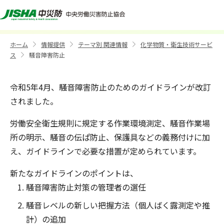
騒音障害防止
ホーム
情報提供
テーマ別 関連情報
化学物質・衛生技術サービ
>
>
>
ス
騒音障害防止
>
令和5年4月、騒音障害防止のためのガイドラインが改訂
されました。
労働安全衛生規則に規定する作業環境測定、騒音作業場
所の明示、騒音の伝ぱ防止、保護具などの義務付けに加
え、ガイドラインで必要な措置が定められています。
新たなガイドラインのポイントは、
騒音障害防止対策の管理者の選任
騒音レベルの新しい把握方法（個人ばく露測定や推
計）の追加