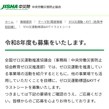
ゼロ災運動標語&KYTイラストシート
ホーム
情報提供
テーマ別 関連情報
ゼロ災運動・KYT（危険予
>
>
>
知訓練）
ゼロ災運動標語&KYTイラストシート
>
令和8年度も募集をいたします。
全国ゼロ災運動推進協議会（事務局：中央労働災害防止
協会教育ゼロ災推進部）では、ゼロ災運動を推進してい
る事業場の活動を紹介するとともに、他の事業場でも活
用していただくことを目標に、ゼロ災運動標語&KYTイ
ラストシートを募集いたします。
つきましては下記の要領をご確認のうえ、ご応募くださ
い。皆様からのご応募を心よりお待ちしております。