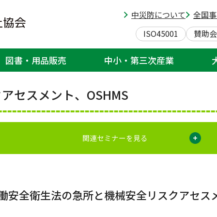
会
>
リスクアセスメント/OSHMS・ISO45001/機械安全
> 「改正労働安全衛生法の急所と機
中災防について
全国事
ISO45001
賛助会
教育、セミナー・研修会
図書・用品販売
中小・第三次産業
アセスメント、OSHMS
関連セミナーを見る
働安全衛生法の急所と機械安全リスクアセス