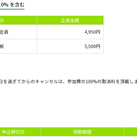
0% を含む
分
正規金額
会員
4,950円
般
5,500円
日を過ぎてからのキャンセルは、参加費の100%の取消料を頂戴し
申込締切日
視聴期間