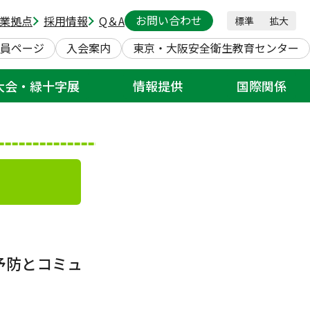
ニケーション～ 60分
お問い合わせ
業拠点
採用情報
Q＆A
標準
拡大
員ページ
入会案内
東京・大阪安全衛生教育センター
大会・緑十字展
情報提供
国際関係
予防とコミュ