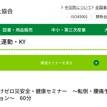
会
>
ゼロ災運動・KYT
> 小売業向けゼロ災安全・健康セミナー ～転倒・腰痛予防とコミュ
中災防について
全国事
教育、セミナー・研修会
ISO45001
賛助会
図書・用品販売
中小・第三次産業
運動・KY
関連セミナーを見る
けゼロ災安全・健康セミナー ～転倒・腰痛
ョン～ 60分