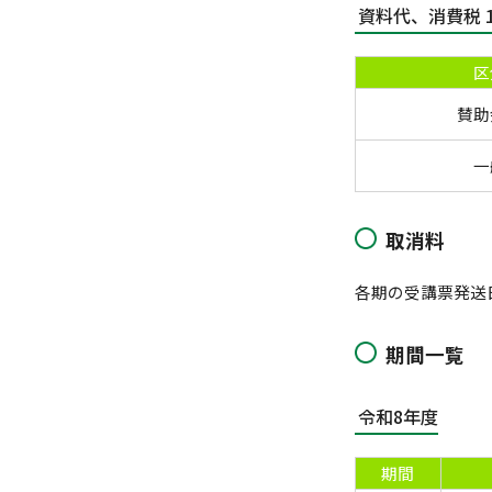
資料代、消費税 1
区
賛助
一
取消料
各期の受講票発送
期間一覧
令和8年度
期間