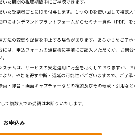
だいた期間の視聴期間中にご視聴できます。
だいた受講者ごとにIDを付与します。１つのIDを使い回して複数
間中にオンデマンドプラットフォームからセミナー資料（PDF）を
。
信方法の変更や配信を中止する場合があります。あらかじめご了承
合には、申込フォームの通信欄に事前にご記入いただくか、お問合
い。
システムは、サービスの安定運用に万全を尽くしておりますが、お
により、やむを得ず中断・遅延の可能性がございますので、ご了承
録画・録音・画面キャプチャーなどの複製及びその転載・引用など
。
対して複数人での受講はお断りいたします。
、お申込み