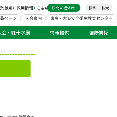
お問い合わせ
業拠点
採用情報
Q＆A
標準
拡大
ー
員ページ
入会案内
東京・大阪安全衛生教育センター
大会・緑十字展
情報提供
国際関係
育」併せた講習会で