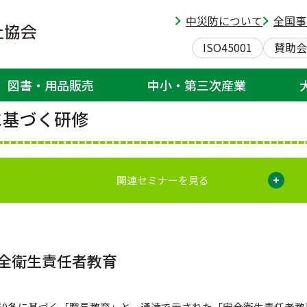
スセンター
> 職長・安全衛生責任者教育(法令・通達に基づく研修)
中災防について
全国事
北海道安全衛生サービスセンタ
ISO45001
賛助会
図書・用品販売
中小・第三次産業
基づく研修
関連セミナーを見る
全衛生責任者教育
60条に基づく「職長教育」と、通達で示された「安全衛生責任者教