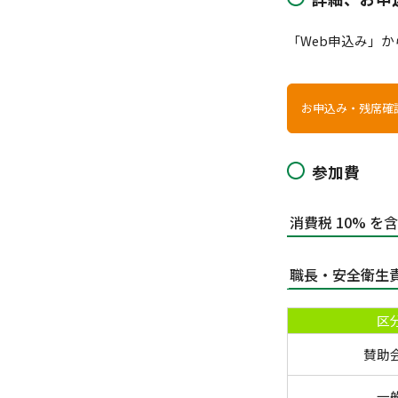
「Web申込み」
お申込み・残席確
参加費
消費税 10% を
職長・安全衛生
区
賛助
一