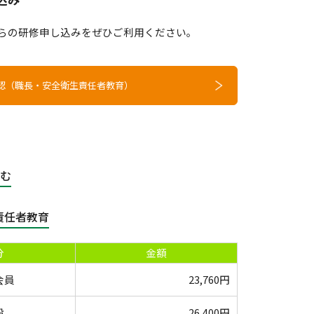
からの研修申し込みをぜひご利用ください。
認（職長・安全衛生責任者教育）
含む
責任者教育
分
金額
会員
23,760円
般
26,400円