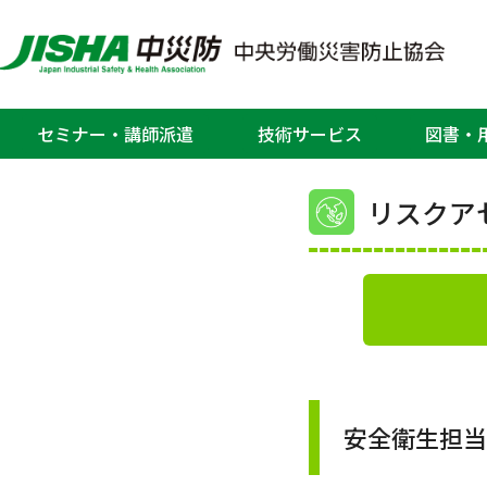
ホーム
>
教育、セミナー・研修会
>
リス
～
教
セミナー・講師派遣
技術サービス
図書・
リスクアセ
安全衛生担