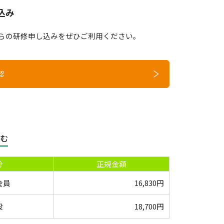
込み
からの研修申し込みをぜひご利用ください。
認
含む
分
正規金額
会員
16,830円
般
18,700円