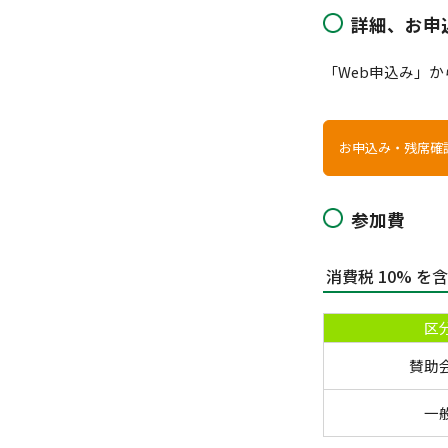
詳細、お申
「Web申込み」
お申込み・残席確
参加費
消費税 10% を
区
賛助
一