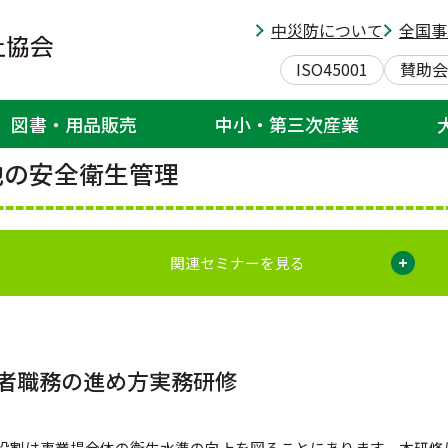
センター
> 衛生管理者職務の進め方実務研修(その他の安全衛生管理コース)
中災防について
全国事
関東安全衛生サービスセンター
ISO45001
賛助会
図書・用品販売
中小・第三次産業
の安全衛生管理
関連セミナーを見る
者職務の進め方実務研修
役割は事業場全体の衛生水準の向上を図ることにあります。本研修