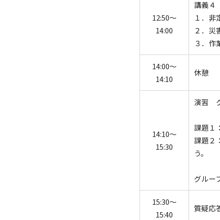
講義４
12:50～
１．非
14:00
２．災
３．作
14:00～
休憩
14:10
演習 
課題１
14:10～
課題２
15:30
う。
グルー
15:30～
質疑応
15:40