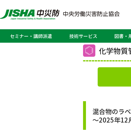
ホーム
>
教育、セミナー・研修会
>
化学
教
セミナー・講師派遣
技術サービス
図書・
化学物質
混合物のラベ
～2025年1