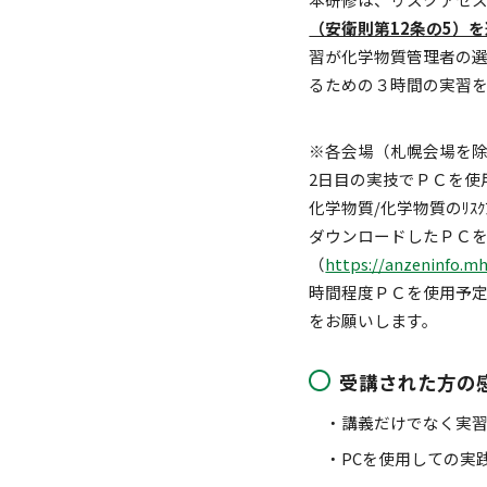
（安衛則第12条の5）
習が化学物質管理者の
るための３時間の実習
※各会場（札幌会場を除
2日目の実技でＰＣを使
化学物質/化学物質のﾘｽｸ
ダウンロードしたＰＣ
（
https://anzeninfo.m
時間程度ＰＣを使用予
をお願いします。
受講された方の
講義だけでなく実
PCを使用しての実