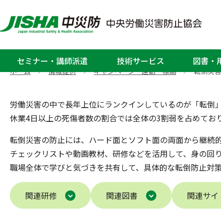
転倒災害防止
転倒災害とは？職場での転倒災
セミナー・講師派遣
技術サービス
図書・
ホーム
情報提供
キャンペーン・運動・標語
転倒災
>
>
>
労働災害の中で長年上位にランクインしているのが「転倒
休業4日以上の死傷者数の割合では全体の3割弱を占めてお
転倒災害の防止には、ハード面とソフト面の両面から継続
チェックリストや動画教材、研修などを活用して、身の回
職場全体で学びと気づきを共有して、具体的な転倒防止対
関連研修
関連図書
関連サイ