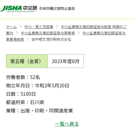
田中昭文堂印刷株式会社
ホーム
中小・第三次産業
中小企業無災害記録証授与制度 申請のご
>
>
案内
中小企業無災害記録証授与事業場
中小企業無災害記録証授与
>
>
事業場検索
田中昭文堂印刷株式会社
>
第五種（金賞）
2023年度
8月
労働者数：52名
樹立年月日：令和2年5月20日
日数：5100日
都道府県：石川県
業種：出版・印刷・同関連産業
一覧へ戻る