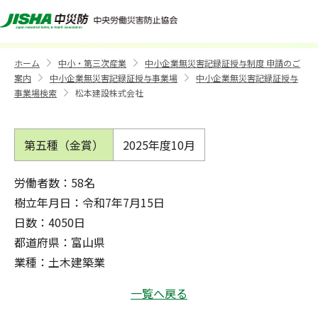
松本建設株式会社
ホーム
中小・第三次産業
中小企業無災害記録証授与制度 申請のご
>
>
案内
中小企業無災害記録証授与事業場
中小企業無災害記録証授与
>
>
事業場検索
松本建設株式会社
>
第五種（金賞）
2025年度
10月
労働者数：58名
樹立年月日：令和7年7月15日
日数：4050日
都道府県：富山県
業種：土木建築業
一覧へ戻る