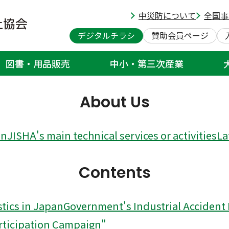
中災防について
全国事
y and Health Association
デジタルチラシ
賛助会員ページ
図書・用品販売
中小・第三次産業
ssociation
About Us
on
JISHA's main technical services or activities
La
Contents
stics in Japan
Government's Industrial Accident
articipation Campaign"