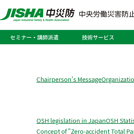
Japan Industrial Safet
セミナー・講師派遣
技術サービス
ホーム
Japan Industrial Safety and Health A
>
Chairperson's Message
Organizati
OSH legislation in Japan
OSH Stati
Concept of "Zero-accident Total P