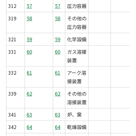
312
57
57
圧力容器
319
58
58
その他の
圧力容器
321
59
59
化学設備
331
60
60
ガス溶接
装置
332
61
61
アーク溶
接装置
339
62
62
その他の
溶接装置
341
63
63
炉、窯
342
64
64
乾燥設備