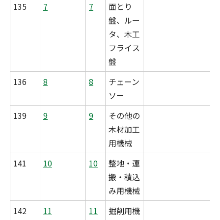
135
7
7
面とり
盤、ルー
タ、木工
フライス
盤
136
8
8
チェーン
ソー
139
9
9
その他の
木材加工
用機械
141
10
10
整地・運
搬・積込
み用機械
142
11
11
掘削用機