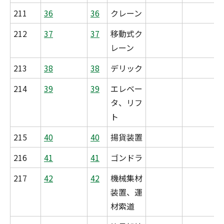
211
36
36
クレーン
212
37
37
移動式ク
レーン
213
38
38
デリック
214
39
39
エレベー
タ、リフ
ト
215
40
40
揚貨装置
216
41
41
ゴンドラ
217
42
42
機械集材
装置、運
材索道