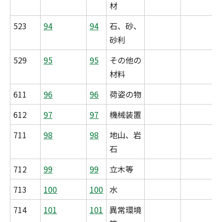
材
523
94
94
石、砂、
砂利
529
95
95
その他の
材料
611
96
96
荷姿の物
612
97
97
機械装置
711
98
98
地山、岩
石
712
99
99
立木等
713
100
100
水
714
101
101
異常環境