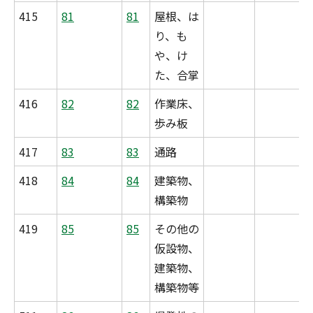
415
81
81
屋根、は
り、も
や、け
た、合掌
416
82
82
作業床、
歩み板
417
83
83
通路
418
84
84
建築物、
構築物
419
85
85
その他の
仮設物、
建築物、
構築物等