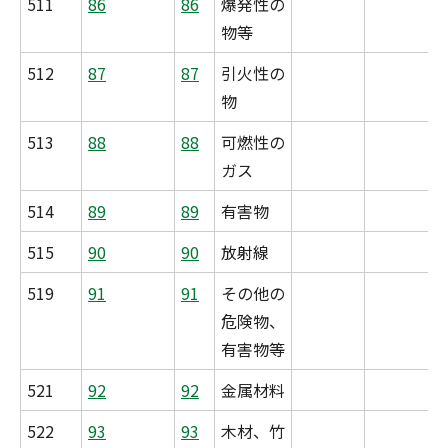
511
86
86
爆発性の
物等
512
87
87
引火性の
物
513
88
88
可燃性の
ガス
514
89
89
有害物
515
90
90
放射線
519
91
91
その他の
危険物、
有害物等
521
92
92
金属材料
522
93
93
木材、竹