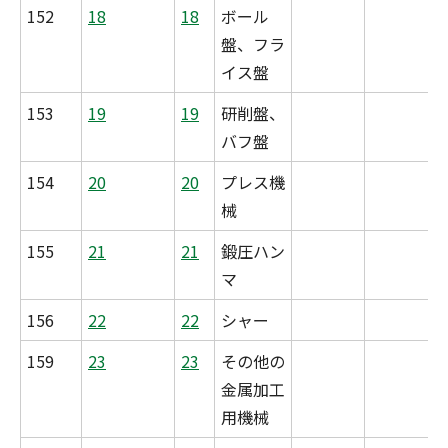
152
18
18
ボール
盤、フラ
イス盤
153
19
19
研削盤、
バフ盤
154
20
20
プレス機
械
155
21
21
鍛圧ハン
マ
156
22
22
シャー
159
23
23
その他の
金属加工
用機械