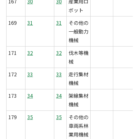
167
30
30
産業用ロ
ボット
169
31
31
その他の
一般動力
機械
171
32
32
伐木等機
械
172
33
33
走行集材
機械
173
34
34
架線集材
機械
179
35
35
その他の
車両系林
業用機械