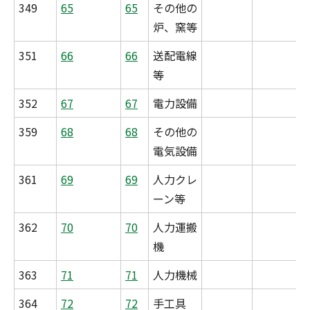
349
65
65
その他の
炉、窯等
351
66
66
送配電線
等
352
67
67
電力設備
359
68
68
その他の
電気設備
361
69
69
人力クレ
ーン等
362
70
70
人力運搬
機
363
71
71
人力機械
364
72
72
手工具