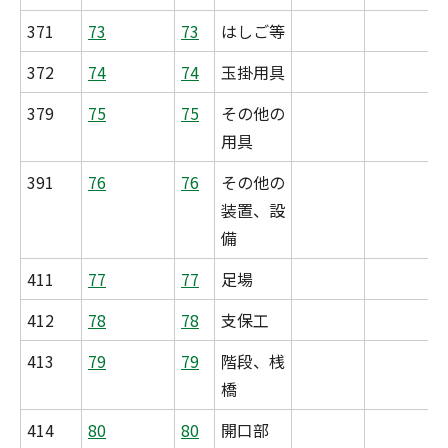
371
73
73
はしご等
372
74
74
玉掛用具
379
75
75
その他の
用具
391
76
76
その他の
装置、設
備
411
77
77
足場
412
78
78
支保工
413
79
79
階段、桟
橋
414
80
80
開口部